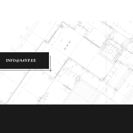
INFO@A4YP.EE