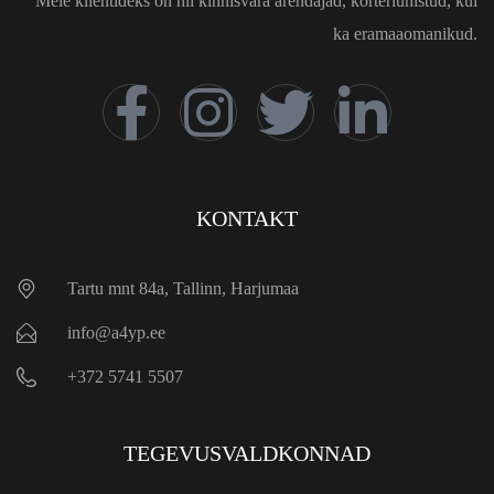
Meie klientideks on nii kinnisvara arendajad, korteriühistud, kui
ka eramaaomanikud.
KONTAKT
Tartu mnt 84a, Tallinn, Harjumaa
info@a4yp.ee
+372 5741 5507
TEGEVUSVALDKONNAD