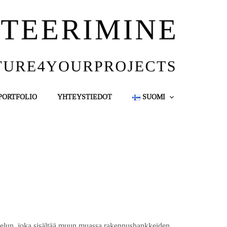
PORTFOLIO
YHTEYSTIEDOT
SUOMI
velun, joka sisältää muun muassa rakennushankkeiden