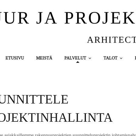
ETUSIVU
MEISTÄ
PALVELUT
TALOT
UNNITTELE
OJEKTINHALLINTA
 asiakkaillemme rakennusprojektien suunnitteluprojektin johtamispal