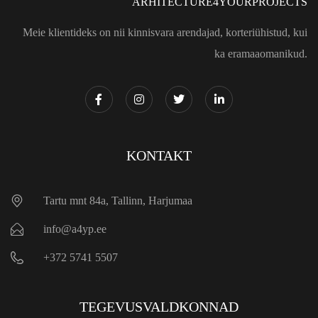
ARHITECTURE4YOURPROJECTS
Meie klientideks on nii kinnisvara arendajad, korteriühistud, kui
ka eramaaomanikud.
KONTAKT
Tartu mnt 84a, Tallinn, Harjumaa
info@a4yp.ee
+372 5741 5507
TEGEVUSVALDKONNAD